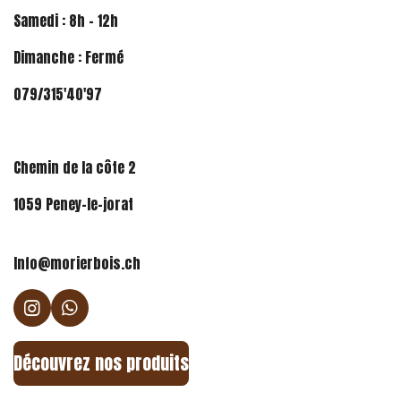
Samedi : 8h - 12h
Dimanche : Fermé
079/315'40'97
Chemin de la côte 2
1059 Peney-le-jorat
Info@morierbois.ch
I
W
n
h
s
a
Découvrez nos produits
t
t
a
s
g
A