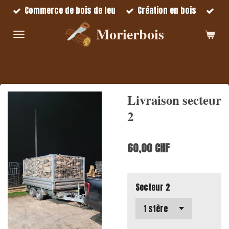
Commerce de bois de feu
Création en bois
Passer
au
Morierbois
contenu
principal
Livraison secteur
2
60,00 CHF
Secteur 2