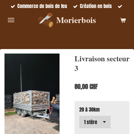
Commerce de bois de feu
Création en bois
Passer
au
Morierbois
contenu
principal
Livraison secteur
3
80,00 CHF
20 à 30km