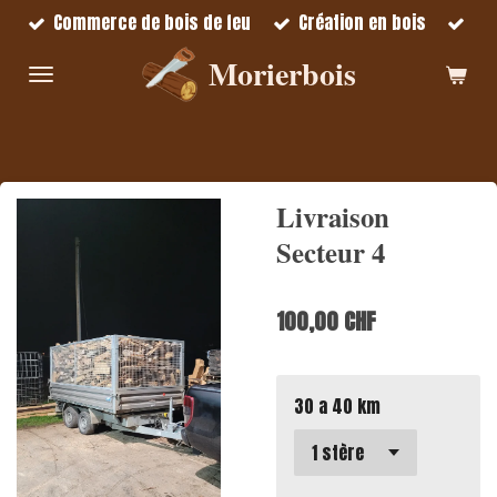
Commerce de bois de feu
Création en bois
Passer
au
Morierbois
contenu
principal
Livraison
Secteur 4
100,00 CHF
30 a 40 km